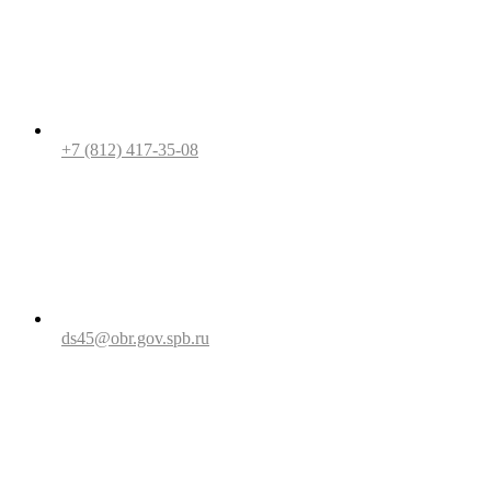
+7 (812) 417-35-08
ds45@obr.gov.spb.ru