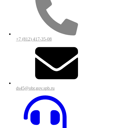
+7 (812) 417-35-08
ds45@obr.gov.spb.ru