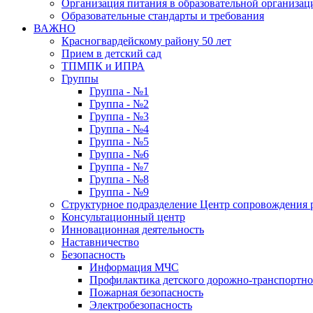
Организация питания в образовательной организац
Образовательные стандарты и требования
ВАЖНО
Красногвардейскому району 50 лет
Прием в детский сад
ТПМПК и ИПРА
Группы
Группа - №1
Группа - №2
Группа - №3
Группа - №4
Группа - №5
Группа - №6
Группа - №7
Группа - №8
Группа - №9
Структурное подразделение Центр сопровождения р
Консультационный центр
Инновационная деятельность
Наставничество
Безопасность
Информация МЧС
Профилактика детского дорожно-транспортно
Пожарная безопасность
Электробезопасность