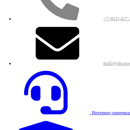
+7 (812) 417-
ds45@obr.gov
Интернет-приемна