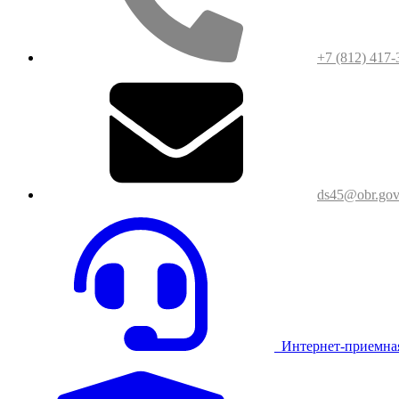
+7 (812) 417-
ds45@obr.gov
Интернет-приемна