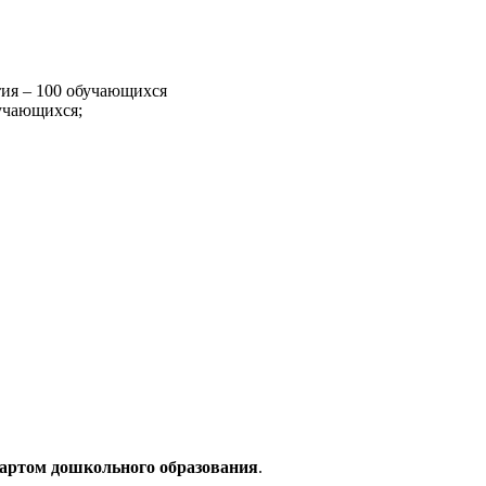
тия – 100 обучающихся
учающихся;
дартом дошкольного образования
.