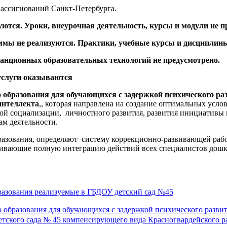
ассигнований Санкт-Петербурга.
тся. Уроки, внеурочная деятельность, курсы и модули не 
мы не реализуются.
Практики, учебные курсы и дисциплины
танционных образовательных технологий не предусмотрено.
услуги оказываются
образования для обучающихся с задержкой психического ра
интеллекта
,, которая направлена на создание оптимальных усл
ой социализации, личностного развития, развития инициативы и
ам деятельности.
зования, определяют систему коррекционно-развивающей работы
атривающие полную интеграцию действий всех специалистов дош
азования реализуемые в ГБДОУ детский сад №45
 образования для обучающихся с задержкой психического разви
тского сада № 45 компенсирующего вида Красногвардейского р