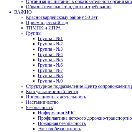
Организация питания в образовательной организац
Образовательные стандарты и требования
ВАЖНО
Красногвардейскому району 50 лет
Прием в детский сад
ТПМПК и ИПРА
Группы
Группа - №1
Группа - №2
Группа - №3
Группа - №4
Группа - №5
Группа - №6
Группа - №7
Группа - №8
Группа - №9
Структурное подразделение Центр сопровождения р
Консультационный центр
Инновационная деятельность
Наставничество
Безопасность
Информация МЧС
Профилактика детского дорожно-транспортно
Пожарная безопасность
Электробезопасность