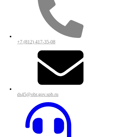
+7 (812) 417-35-08
ds45@obr.gov.spb.ru