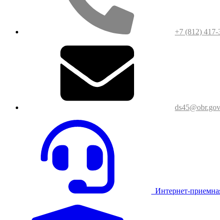
+7 (812) 417-
ds45@obr.gov
Интернет-приемна