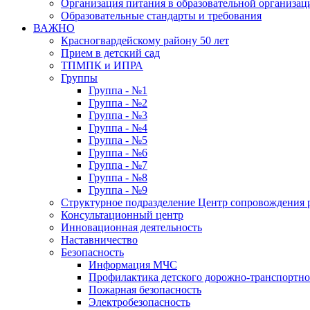
Организация питания в образовательной организац
Образовательные стандарты и требования
ВАЖНО
Красногвардейскому району 50 лет
Прием в детский сад
ТПМПК и ИПРА
Группы
Группа - №1
Группа - №2
Группа - №3
Группа - №4
Группа - №5
Группа - №6
Группа - №7
Группа - №8
Группа - №9
Структурное подразделение Центр сопровождения р
Консультационный центр
Инновационная деятельность
Наставничество
Безопасность
Информация МЧС
Профилактика детского дорожно-транспортно
Пожарная безопасность
Электробезопасность