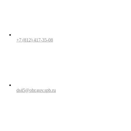
+7 (812) 417-35-08
ds45@obr.gov.spb.ru