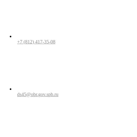
+7 (812) 417-35-08
ds45@obr.gov.spb.ru