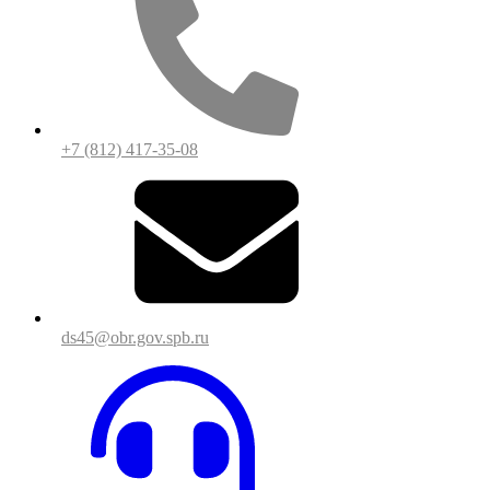
+7 (812) 417-35-08
ds45@obr.gov.spb.ru