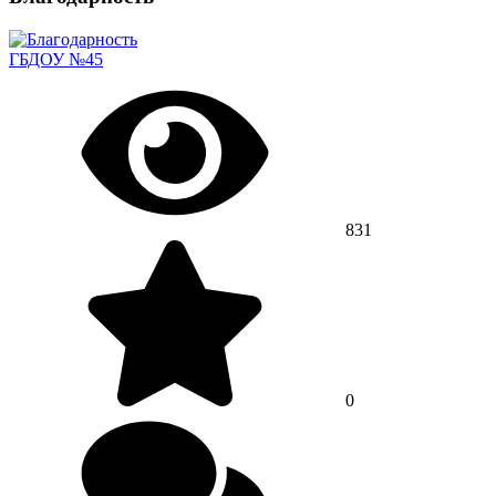
ГБДОУ №45
831
0