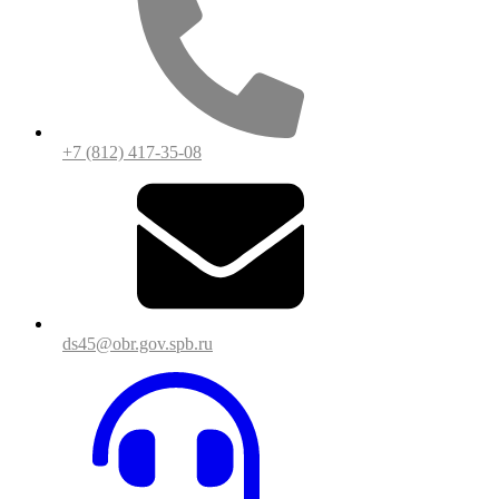
+7 (812) 417-35-08
ds45@obr.gov.spb.ru