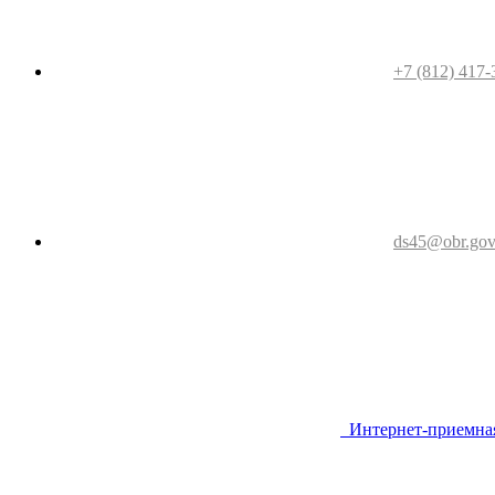
+7 (812) 417-
ds45@obr.gov
Интернет-приемна