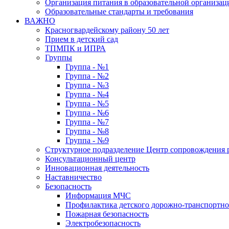
Организация питания в образовательной организац
Образовательные стандарты и требования
ВАЖНО
Красногвардейскому району 50 лет
Прием в детский сад
ТПМПК и ИПРА
Группы
Группа - №1
Группа - №2
Группа - №3
Группа - №4
Группа - №5
Группа - №6
Группа - №7
Группа - №8
Группа - №9
Структурное подразделение Центр сопровождения р
Консультационный центр
Инновационная деятельность
Наставничество
Безопасность
Информация МЧС
Профилактика детского дорожно-транспортно
Пожарная безопасность
Электробезопасность