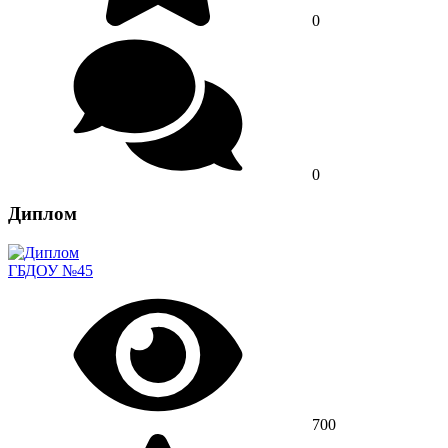
0
0
Диплом
ГБДОУ №45
700