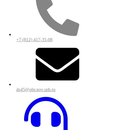
+7 (812) 417-35-08
ds45@obr.gov.spb.ru