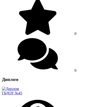
0
0
Диплом
ГБДОУ №45