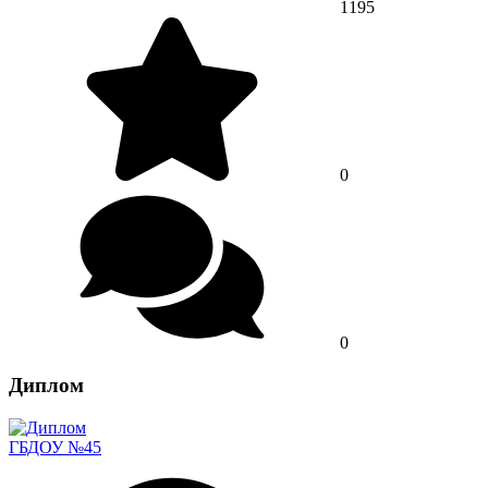
1195
0
0
Диплом
ГБДОУ №45