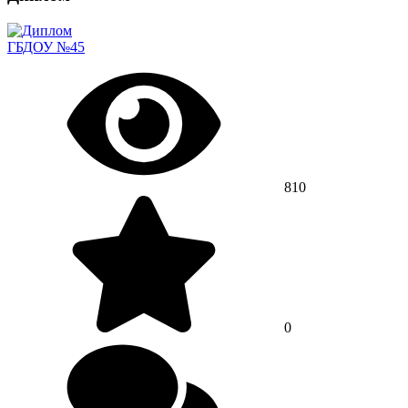
ГБДОУ №45
810
0