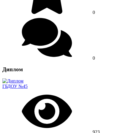
0
0
Диплом
ГБДОУ №45
923