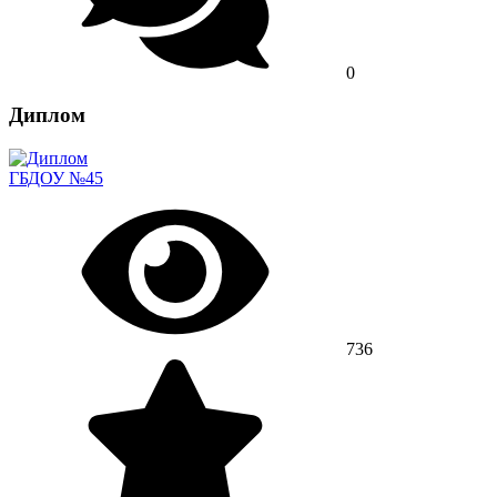
0
Диплом
ГБДОУ №45
736