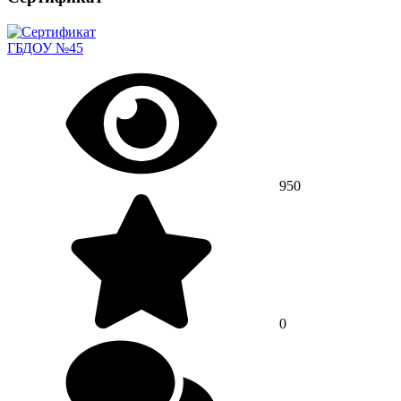
ГБДОУ №45
950
0