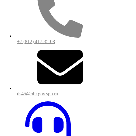
+7 (812) 417-35-08
ds45@obr.gov.spb.ru