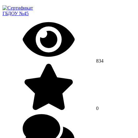
ГБДОУ №45
834
0