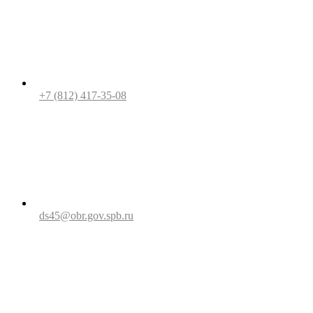
+7 (812) 417-35-08
ds45@obr.gov.spb.ru