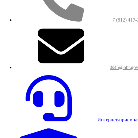
+7 (812) 417-
ds45@obr.gov
Интернет-приемна