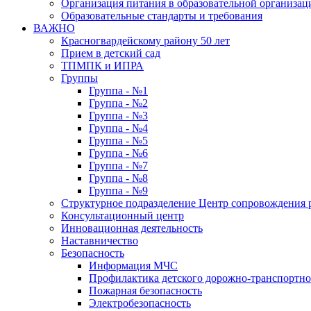
Организация питания в образовательной организац
Образовательные стандарты и требования
ВАЖНО
Красногвардейскому району 50 лет
Прием в детский сад
ТПМПК и ИПРА
Группы
Группа - №1
Группа - №2
Группа - №3
Группа - №4
Группа - №5
Группа - №6
Группа - №7
Группа - №8
Группа - №9
Структурное подразделение Центр сопровождения р
Консультационный центр
Инновационная деятельность
Наставничество
Безопасность
Информация МЧС
Профилактика детского дорожно-транспортно
Пожарная безопасность
Электробезопасность