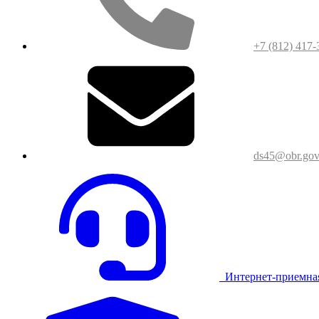
+7 (812) 417-
ds45@obr.gov
Интернет-приемна