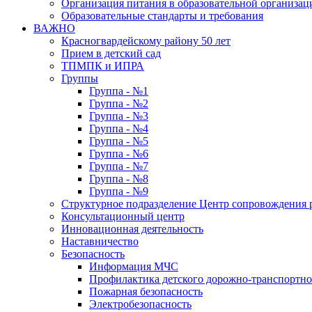
Организация питания в образовательной организац
Образовательные стандарты и требования
ВАЖНО
Красногвардейскому району 50 лет
Прием в детский сад
ТПМПК и ИПРА
Группы
Группа - №1
Группа - №2
Группа - №3
Группа - №4
Группа - №5
Группа - №6
Группа - №7
Группа - №8
Группа - №9
Структурное подразделение Центр сопровождения р
Консультационный центр
Инновационная деятельность
Наставничество
Безопасность
Информация МЧС
Профилактика детского дорожно-транспортно
Пожарная безопасность
Электробезопасность