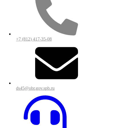
+7 (812) 417-35-08
ds45@obr.gov.spb.ru