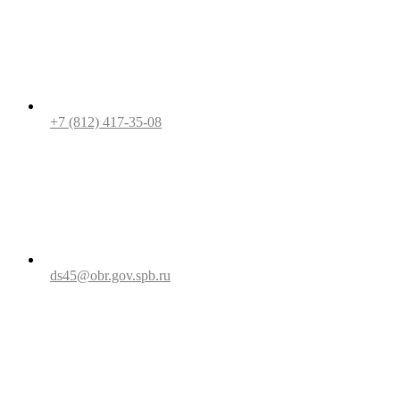
+7 (812) 417-35-08
ds45@obr.gov.spb.ru