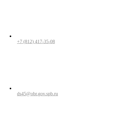
+7 (812) 417-35-08
ds45@obr.gov.spb.ru