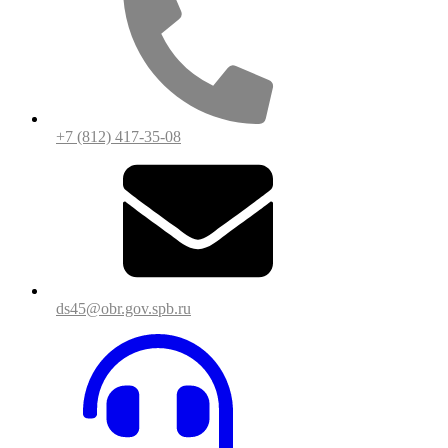
+7 (812) 417-35-08
ds45@obr.gov.spb.ru