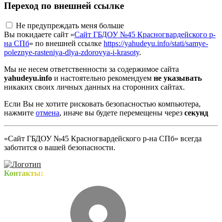
Переход по внешней ссылке
Не предупреждать меня больше
Вы покидаете сайт «
Сайт ГБДОУ №45 Красногвардейского р-
на СПб
» по внешней ссылке
https://yahudeyu.info/stati/samye-
poleznye-rasteniya-dlya-zdorovya-i-krasoty
.
Мы не несем ответственности за содержимое сайта
yahudeyu.info
и настоятельно рекомендуем
не указывать
никаких своих личных данных на сторонних сайтах.
Если Вы не хотите рисковать безопасностью компьютера,
нажмите
отмена
, иначе вы будете перемещены через
секунд
«Сайт ГБДОУ №45 Красногвардейского р-на СПб» всегда
заботится о вашей безопасности.
Контакты: