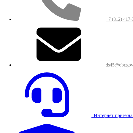
+7 (812) 417-
ds45@obr.gov
Интернет-приемна