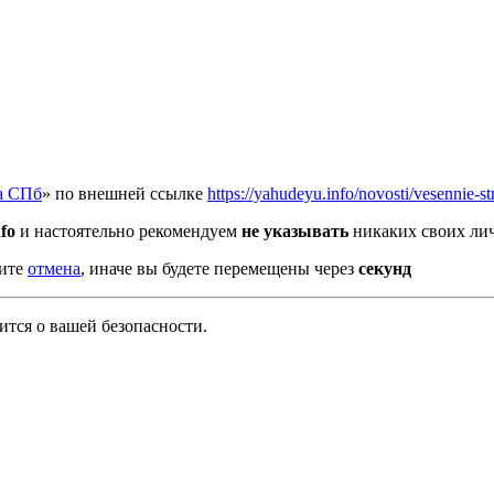
а СПб
» по внешней ссылке
https://yahudeyu.info/novosti/vesennie-s
fo
и настоятельно рекомендуем
не указывать
никаких своих лич
мите
отмена
, иначе вы будете перемещены через
секунд
тся о вашей безопасности.