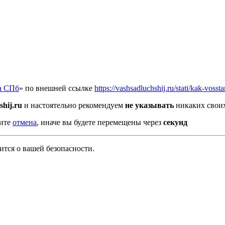
а СПб
» по внешней ссылке
https://vashsadluchshij.ru/stati/kak-vos
shij.ru
и настоятельно рекомендуем
не указывать
никаких своих
мите
отмена
, иначе вы будете перемещены через
секунд
тся о вашей безопасности.