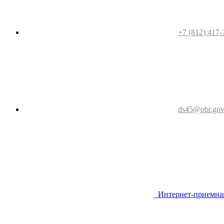
+7 (812) 417-
ds45@obr.gov
Интернет-приемна