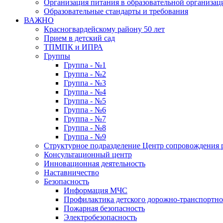
Организация питания в образовательной организац
Образовательные стандарты и требования
ВАЖНО
Красногвардейскому району 50 лет
Прием в детский сад
ТПМПК и ИПРА
Группы
Группа - №1
Группа - №2
Группа - №3
Группа - №4
Группа - №5
Группа - №6
Группа - №7
Группа - №8
Группа - №9
Структурное подразделение Центр сопровождения р
Консультационный центр
Инновационная деятельность
Наставничество
Безопасность
Информация МЧС
Профилактика детского дорожно-транспортно
Пожарная безопасность
Электробезопасность