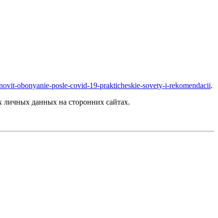
stanovit-obonyanie-posle-covid-19-prakticheskie-sovety-i-rekomendacii
.
 личных данных на сторонних сайтах.