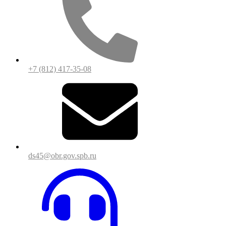
+7 (812) 417-35-08
ds45@obr.gov.spb.ru