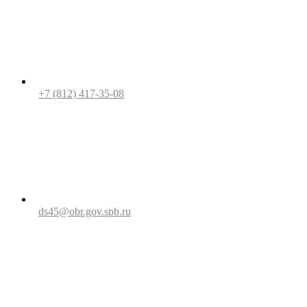
+7 (812) 417-35-08
ds45@obr.gov.spb.ru