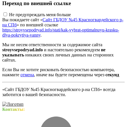
Переход по внешней ссылке
Не предупреждать меня больше
Вы покидаете сайт «
Сайт ГБДОУ №45 Красногвардейского р-
на СПб
» по внешней ссылке
https://stroyvsepodryad.info/stati/kak-vybrat-optimalnuyu-krasku-
dlya-pokrytiya-vanny
.
Мы не несем ответственности за содержимое сайта
stroyvsepodryad.info
и настоятельно рекомендуем
не
указывать
никаких своих личных данных на сторонних
сайтах.
Если Вы не хотите рисковать безопасностью компьютера,
нажмите
отмена
, иначе вы будете перемещены через
секунд
«Сайт ГБДОУ №45 Красногвардейского р-на СПб» всегда
заботится о вашей безопасности.
Контакты: