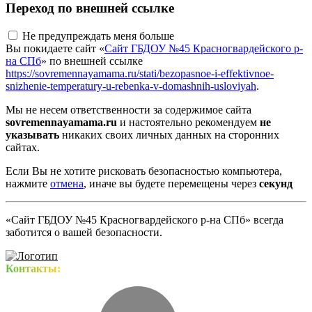
Переход по внешней ссылке
Не предупреждать меня больше
Вы покидаете сайт «
Сайт ГБДОУ №45 Красногвардейского р-
на СПб
» по внешней ссылке
https://sovremennayamama.ru/stati/bezopasnoe-i-effektivnoe-
snizhenie-temperatury-u-rebenka-v-domashnih-usloviyah
.
Мы не несем ответственности за содержимое сайта
sovremennayamama.ru
и настоятельно рекомендуем
не
указывать
никаких своих личных данных на сторонних
сайтах.
Если Вы не хотите рисковать безопасностью компьютера,
нажмите
отмена
, иначе вы будете перемещены через
секунд
«Сайт ГБДОУ №45 Красногвардейского р-на СПб» всегда
заботится о вашей безопасности.
Контакты: