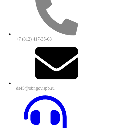
+7 (812) 417-35-08
ds45@obr.gov.spb.ru