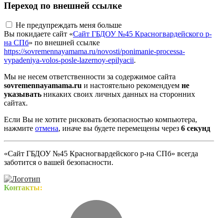
Переход по внешней ссылке
Не предупреждать меня больше
Вы покидаете сайт «
Сайт ГБДОУ №45 Красногвардейского р-
на СПб
» по внешней ссылке
https://sovremennayamama.ru/novosti/ponimanie-processa-
vypadeniya-volos-posle-lazernoy-epilyacii
.
Мы не несем ответственности за содержимое сайта
sovremennayamama.ru
и настоятельно рекомендуем
не
указывать
никаких своих личных данных на сторонних
сайтах.
Если Вы не хотите рисковать безопасностью компьютера,
нажмите
отмена
, иначе вы будете перемещены через
5
секунд
«Сайт ГБДОУ №45 Красногвардейского р-на СПб» всегда
заботится о вашей безопасности.
Контакты: