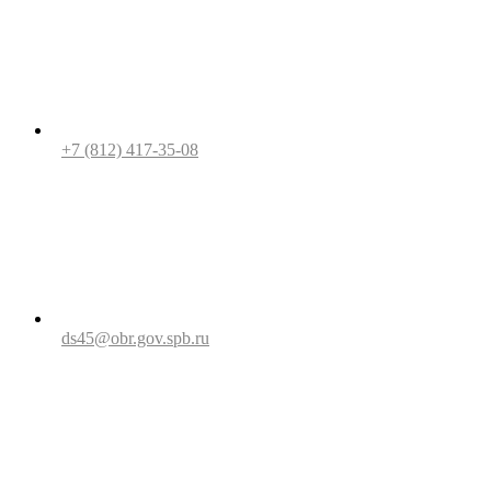
+7 (812) 417-35-08
ds45@obr.gov.spb.ru