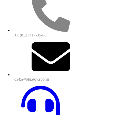
+7 (812) 417-35-08
ds45@obr.gov.spb.ru