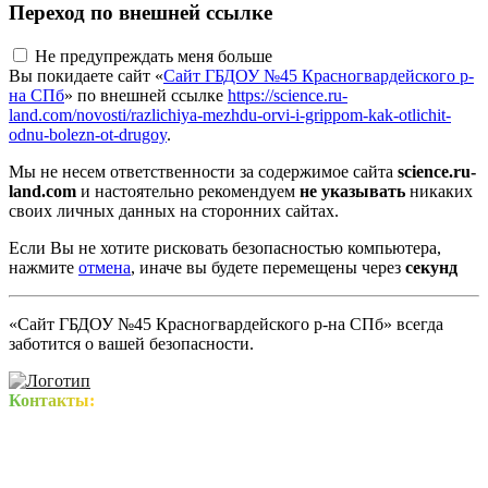
Переход по внешней ссылке
Не предупреждать меня больше
Вы покидаете сайт «
Сайт ГБДОУ №45 Красногвардейского р-
на СПб
» по внешней ссылке
https://science.ru-
land.com/novosti/razlichiya-mezhdu-orvi-i-grippom-kak-otlichit-
odnu-bolezn-ot-drugoy
.
Мы не несем ответственности за содержимое сайта
science.ru-
land.com
и настоятельно рекомендуем
не указывать
никаких
своих личных данных на сторонних сайтах.
Если Вы не хотите рисковать безопасностью компьютера,
нажмите
отмена
, иначе вы будете перемещены через
секунд
«Сайт ГБДОУ №45 Красногвардейского р-на СПб» всегда
заботится о вашей безопасности.
Контакты: