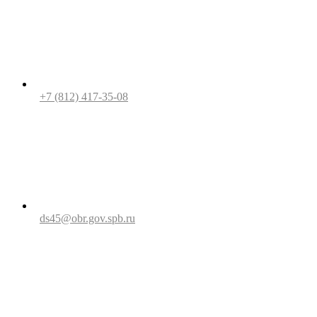
+7 (812) 417-35-08
ds45@obr.gov.spb.ru