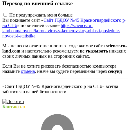
Переход по внешней ссылке
Не предупреждать меня больше
Вы покидаете сайт «
Сайт ГБДОУ №45 Красногвардейского р-
на СПб
» по внешней ссылке
https://science.ru-
land.com/novosti/koronavirus-v-kemerovskoy-oblasti-poslednie-
novosti-i-statistika
.
Мы не несем ответственности за содержимое сайта
science.ru-
land.com
и настоятельно рекомендуем
не указывать
никаких
своих личных данных на сторонних сайтах.
Если Вы не хотите рисковать безопасностью компьютера,
нажмите
отмена
, иначе вы будете перемещены через
секунд
«Сайт ГБДОУ №45 Красногвардейского р-на СПб» всегда
заботится о вашей безопасности.
Контакты: