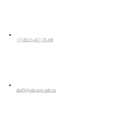
+7 (812) 417-35-08
ds45@obr.gov.spb.ru