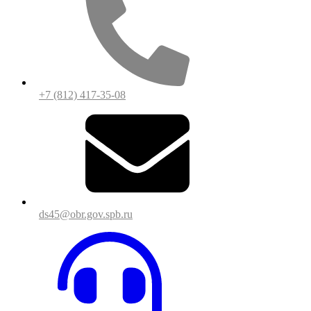
+7 (812) 417-35-08
ds45@obr.gov.spb.ru