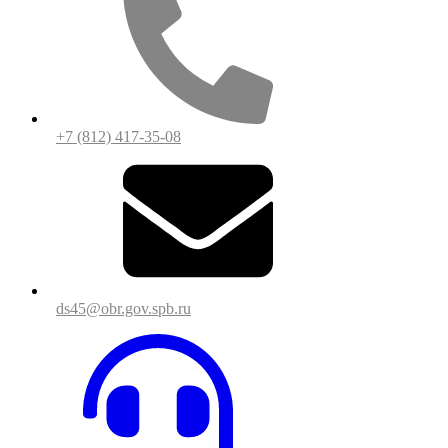
+7 (812) 417-35-08
ds45@obr.gov.spb.ru