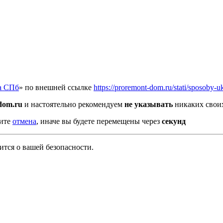
а СПб
» по внешней ссылке
https://proremont-dom.ru/stati/sposoby-
dom.ru
и настоятельно рекомендуем
не указывать
никаких своих
мите
отмена
, иначе вы будете перемещены через
секунд
тся о вашей безопасности.