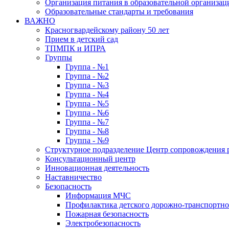
Организация питания в образовательной организац
Образовательные стандарты и требования
ВАЖНО
Красногвардейскому району 50 лет
Прием в детский сад
ТПМПК и ИПРА
Группы
Группа - №1
Группа - №2
Группа - №3
Группа - №4
Группа - №5
Группа - №6
Группа - №7
Группа - №8
Группа - №9
Структурное подразделение Центр сопровождения р
Консультационный центр
Инновационная деятельность
Наставничество
Безопасность
Информация МЧС
Профилактика детского дорожно-транспортно
Пожарная безопасность
Электробезопасность