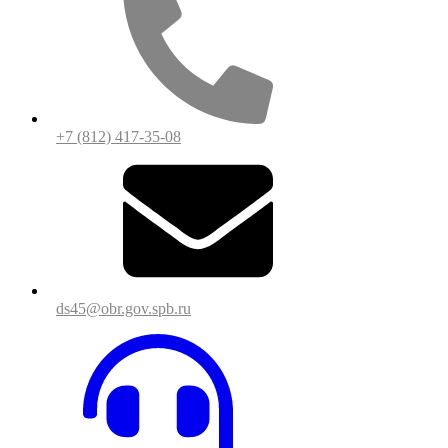
+7 (812) 417-35-08
ds45@obr.gov.spb.ru