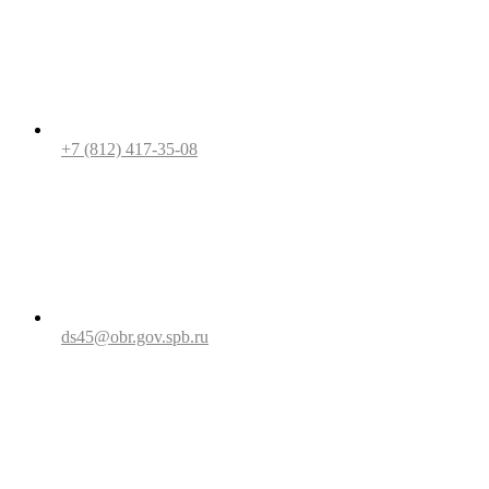
+7 (812) 417-35-08
ds45@obr.gov.spb.ru