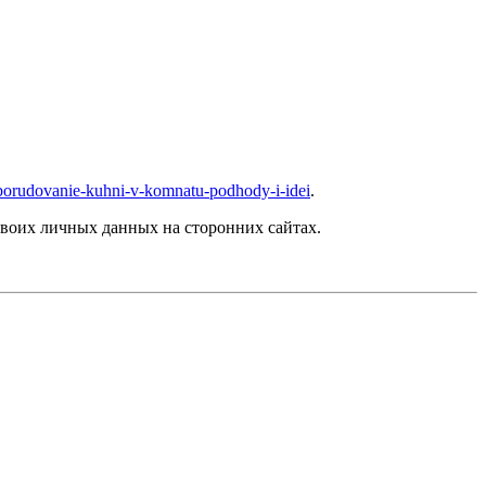
eoborudovanie-kuhni-v-komnatu-podhody-i-idei
.
воих личных данных на сторонних сайтах.