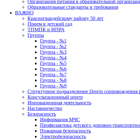
Организация питания в образовательной организац
Образовательные стандарты и требования
ВАЖНО
Красногвардейскому району 50 лет
Прием в детский сад
ТПМПК и ИПРА
Группы
Группа - №1
Группа - №2
Группа - №3
Группа - №4
Группа - №5
Группа - №6
Группа - №7
Группа - №8
Группа - №9
Структурное подразделение Центр сопровождения р
Консультационный центр
Инновационная деятельность
Наставничество
Безопасность
Информация МЧС
Профилактика детского дорожно-транспортно
Пожарная безопасность
Электробезопасность