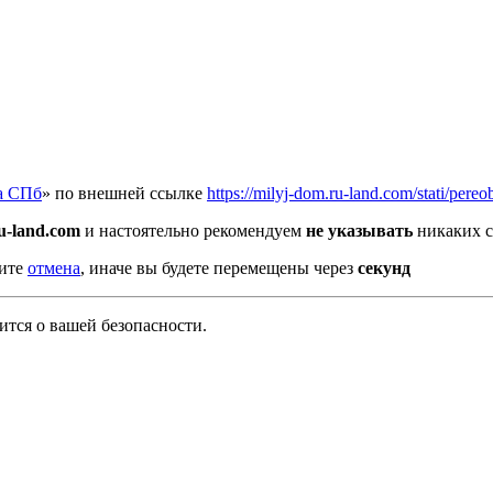
а СПб
» по внешней ссылке
https://milyj-dom.ru-land.com/stati/per
u-land.com
и настоятельно рекомендуем
не указывать
никаких с
мите
отмена
, иначе вы будете перемещены через
секунд
тся о вашей безопасности.