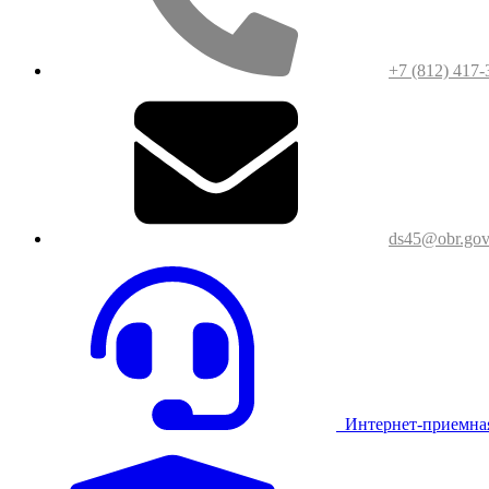
+7 (812) 417-
ds45@obr.gov
Интернет-приемна