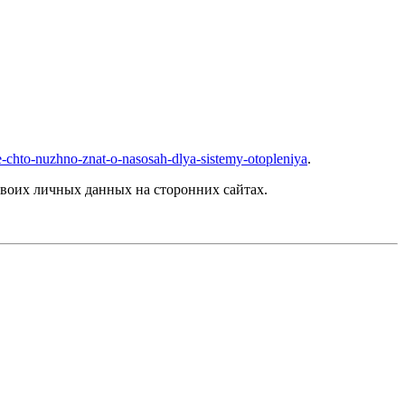
se-chto-nuzhno-znat-o-nasosah-dlya-sistemy-otopleniya
.
воих личных данных на сторонних сайтах.