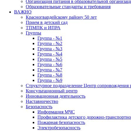
Организация питания в образовательной организац
Образовательные стандарты и требования
ВАЖНО
Красногвардейскому району 50 лет
Прием в детский сад
ТПМПК и ИПРА
Группы
Группа - №1
Группа - №2
Группа - №3
Группа - №4
Группа - №5
Группа - №6
Группа - №7
Группа - №8
Группа - №9
Структурное подразделение Центр сопровождения р
Консультационный центр
Инновационная деятельность
Наставничество
Безопасность
Информация МЧС
Профилактика детского дорожно-транспортно
Пожарная безопасность
Электробезопасность