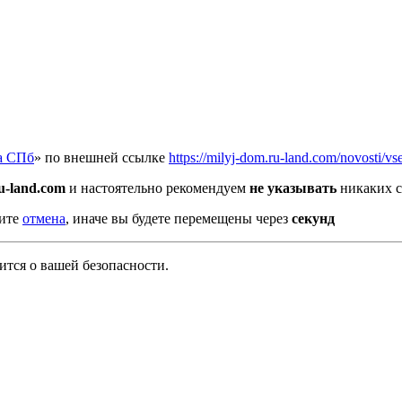
а СПб
» по внешней ссылке
https://milyj-dom.ru-land.com/novosti/v
u-land.com
и настоятельно рекомендуем
не указывать
никаких с
мите
отмена
, иначе вы будете перемещены через
секунд
тся о вашей безопасности.