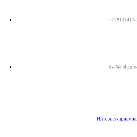
+7 (812) 417-
ds45@obr.gov
Интернет-приемна