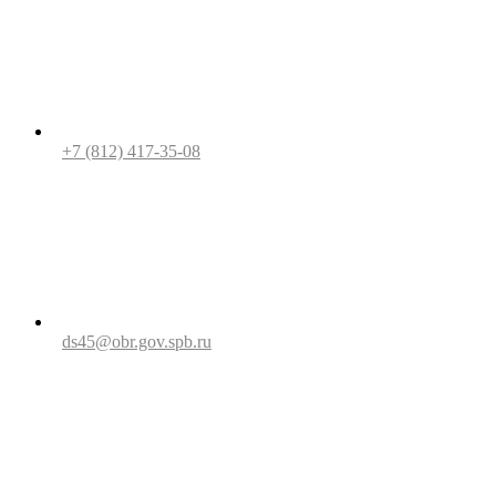
+7 (812) 417-35-08
ds45@obr.gov.spb.ru