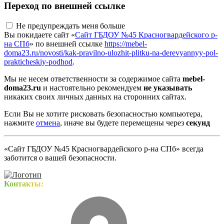
Переход по внешней ссылке
Не предупреждать меня больше
Вы покидаете сайт «
Сайт ГБДОУ №45 Красногвардейского р-
на СПб
» по внешней ссылке
https://mebel-
doma23.ru/novosti/kak-pravilno-ulozhit-plitku-na-derevyannyy-pol-
prakticheskiy-podhod
.
Мы не несем ответственности за содержимое сайта
mebel-
doma23.ru
и настоятельно рекомендуем
не указывать
никаких своих личных данных на сторонних сайтах.
Если Вы не хотите рисковать безопасностью компьютера,
нажмите
отмена
, иначе вы будете перемещены через
секунд
«Сайт ГБДОУ №45 Красногвардейского р-на СПб» всегда
заботится о вашей безопасности.
Контакты: