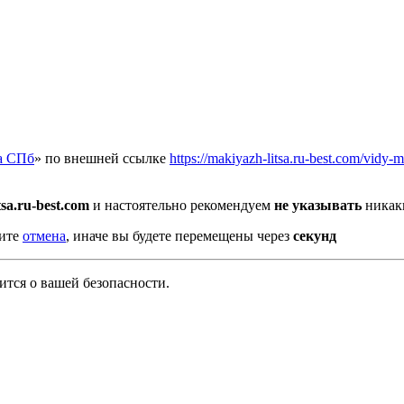
а СПб
» по внешней ссылке
https://makiyazh-litsa.ru-best.com/vidy-
tsa.ru-best.com
и настоятельно рекомендуем
не указывать
никаки
мите
отмена
, иначе вы будете перемещены через
секунд
тся о вашей безопасности.