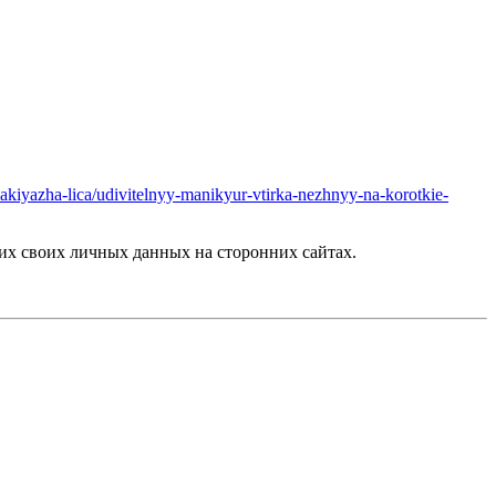
makiyazha-lica/udivitelnyy-manikyur-vtirka-nezhnyy-na-korotkie-
х своих личных данных на сторонних сайтах.