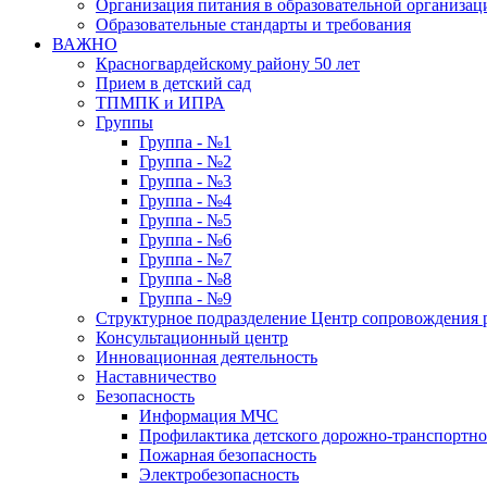
Организация питания в образовательной организац
Образовательные стандарты и требования
ВАЖНО
Красногвардейскому району 50 лет
Прием в детский сад
ТПМПК и ИПРА
Группы
Группа - №1
Группа - №2
Группа - №3
Группа - №4
Группа - №5
Группа - №6
Группа - №7
Группа - №8
Группа - №9
Структурное подразделение Центр сопровождения р
Консультационный центр
Инновационная деятельность
Наставничество
Безопасность
Информация МЧС
Профилактика детского дорожно-транспортно
Пожарная безопасность
Электробезопасность