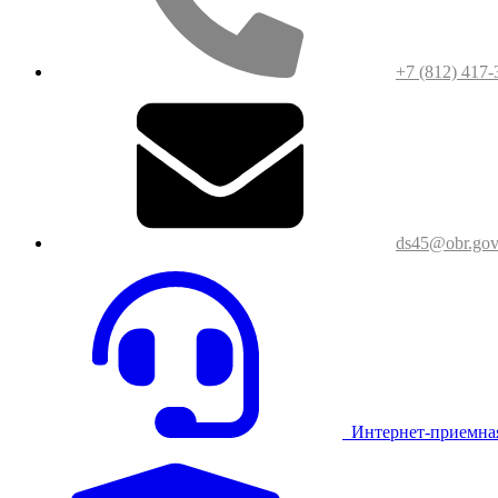
+7 (812) 417-
ds45@obr.gov
Интернет-приемна