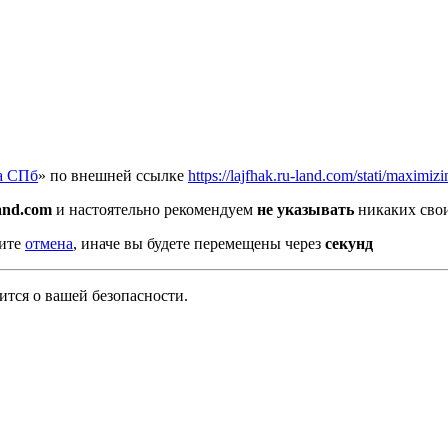
а СПб
» по внешней ссылке
https://lajfhak.ru-land.com/stati/maximiz
land.com
и настоятельно рекомендуем
не указывать
никаких свои
мите
отмена
, иначе вы будете перемещены через
секунд
тся о вашей безопасности.