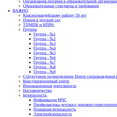
Организация питания в образовательной организац
Образовательные стандарты и требования
ВАЖНО
Красногвардейскому району 50 лет
Прием в детский сад
ТПМПК и ИПРА
Группы
Группа - №1
Группа - №2
Группа - №3
Группа - №4
Группа - №5
Группа - №6
Группа - №7
Группа - №8
Группа - №9
Структурное подразделение Центр сопровождения р
Консультационный центр
Инновационная деятельность
Наставничество
Безопасность
Информация МЧС
Профилактика детского дорожно-транспортно
Пожарная безопасность
Электробезопасность