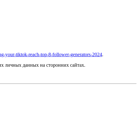
ing-your-tiktok-reach-top-8-follower-generators-2024
.
х личных данных на сторонних сайтах.