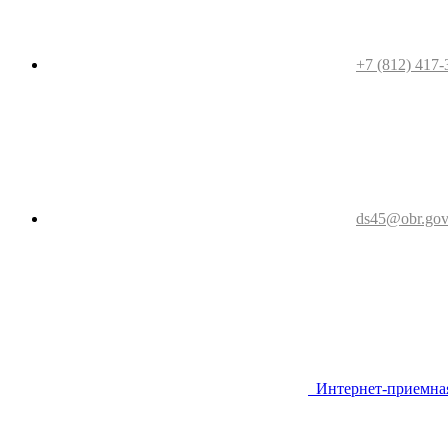
+7 (812) 417-
ds45@obr.gov
Интернет-приемна