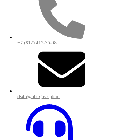
+7 (812) 417-35-08
ds45@obr.gov.spb.ru