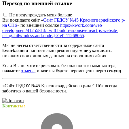
Переход по внешней ссылке
Не предупреждать меня больше
Вы покидаете сайт «
Сайт ГБДОУ №45 Красногвардейского р-
на СПб
» по внешней ссылке
https://kwork.com/web-
development/41255813/i-will-build-responsive-react-js-website-
using-tailwindcss-and-node-js?ref=11268055
.
Мы не несем ответственности за содержимое сайта
kwork.com
и настоятельно рекомендуем
не указывать
никаких своих личных данных на сторонних сайтах.
Если Вы не хотите рисковать безопасностью компьютера,
нажмите
отмена
, иначе вы будете перемещены через
секунд
«Сайт ГБДОУ №45 Красногвардейского р-на СПб» всегда
заботится о вашей безопасности.
Контакты: