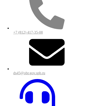
+7 (812) 417-35-08
ds45@obr.gov.spb.ru