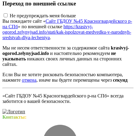
Переход по внешней ссылке
Не предупреждать меня больше
Вы покидаете сайт «
Сайт ГБДОУ №45 Красногвардейского р-
на СПб
» по внешней ссылке
https://krasivyj-
ogorod.zelynyjsad.info/stati/kak-ispolzovat-medvedku-v-narodnyh-
sredstvah-dlya-lecheniya
.
Мы не несем ответственности за содержимое сайта
krasivyj-
ogorod.zelynyjsad.info
и настоятельно рекомендуем
не
указывать
никаких своих личных данных на сторонних
сайтах.
Если Вы не хотите рисковать безопасностью компьютера,
нажмите
отмена
, иначе вы будете перемещены через
секунд
«Сайт ГБДОУ №45 Красногвардейского р-на СПб» всегда
заботится о вашей безопасности.
Контакты: