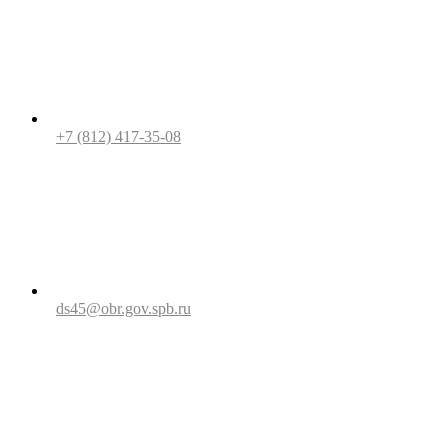
+7 (812) 417-35-08
ds45@obr.gov.spb.ru