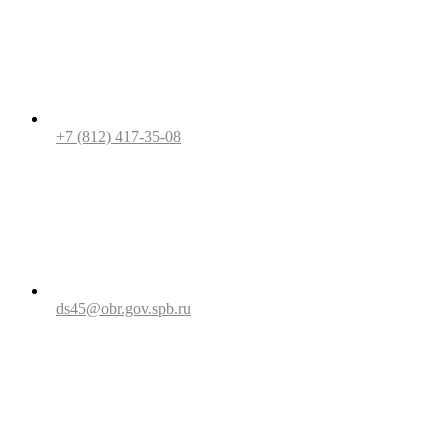
+7 (812) 417-35-08
ds45@obr.gov.spb.ru