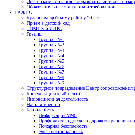
Организация питания в образовательной организац
Образовательные стандарты и требования
ВАЖНО
Красногвардейскому району 50 лет
Прием в детский сад
ТПМПК и ИПРА
Группы
Группа - №1
Группа - №2
Группа - №3
Группа - №4
Группа - №5
Группа - №6
Группа - №7
Группа - №8
Группа - №9
Структурное подразделение Центр сопровождения р
Консультационный центр
Инновационная деятельность
Наставничество
Безопасность
Информация МЧС
Профилактика детского дорожно-транспортно
Пожарная безопасность
Электробезопасность