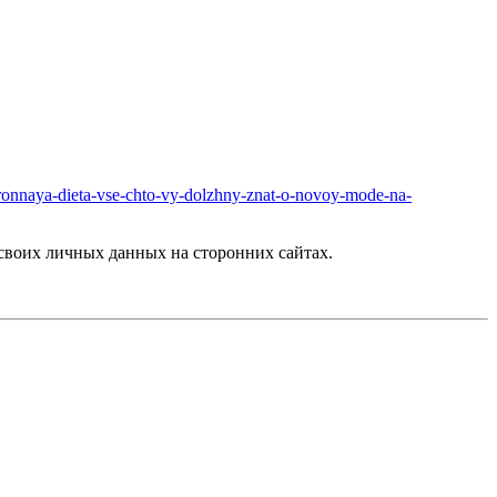
karonnaya-dieta-vse-chto-vy-dolzhny-znat-o-novoy-mode-na-
своих личных данных на сторонних сайтах.