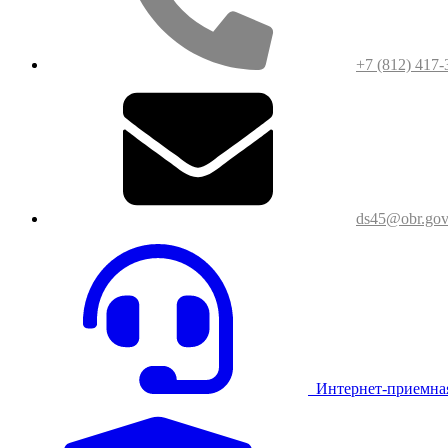
+7 (812) 417-
ds45@obr.gov
Интернет-приемна