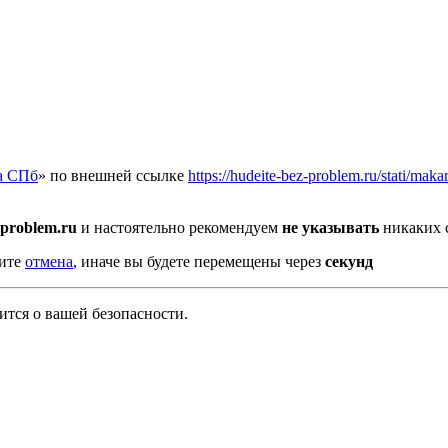
а СПб
» по внешней ссылке
https://hudeite-bez-problem.ru/stati/ma
-problem.ru
и настоятельно рекомендуем
не указывать
никаких 
мите
отмена
, иначе вы будете перемещены через
секунд
тся о вашей безопасности.