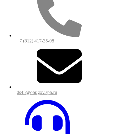
+7 (812) 417-35-08
ds45@obr.gov.spb.ru