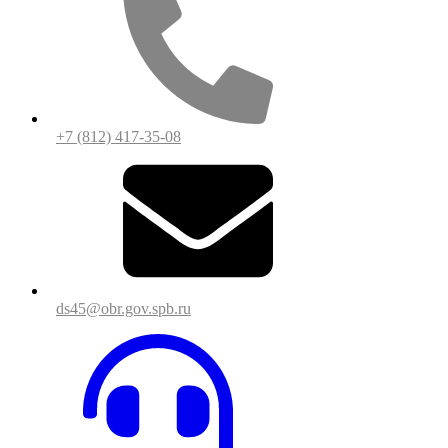
+7 (812) 417-35-08
ds45@obr.gov.spb.ru