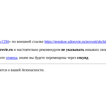
а СПб
» по внешней ссылке
https://genskoe-zdorovie.ru/novosti/shc
rovie.ru
и настоятельно рекомендуем
не указывать
никаких сво
мите
отмена
, иначе вы будете перемещены через
секунд
тся о вашей безопасности.