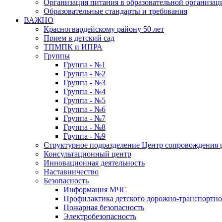
Организация питания в образовательной организац
Образовательные стандарты и требования
ВАЖНО
Красногвардейскому району 50 лет
Прием в детский сад
ТПМПК и ИПРА
Группы
Группа - №1
Группа - №2
Группа - №3
Группа - №4
Группа - №5
Группа - №6
Группа - №7
Группа - №8
Группа - №9
Структурное подразделение Центр сопровождения р
Консультационный центр
Инновационная деятельность
Наставничество
Безопасность
Информация МЧС
Профилактика детского дорожно-транспортно
Пожарная безопасность
Электробезопасность