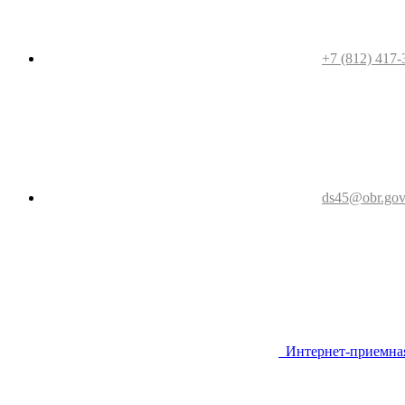
+7 (812) 417-
ds45@obr.gov
Интернет-приемна