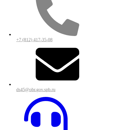
+7 (812) 417-35-08
ds45@obr.gov.spb.ru