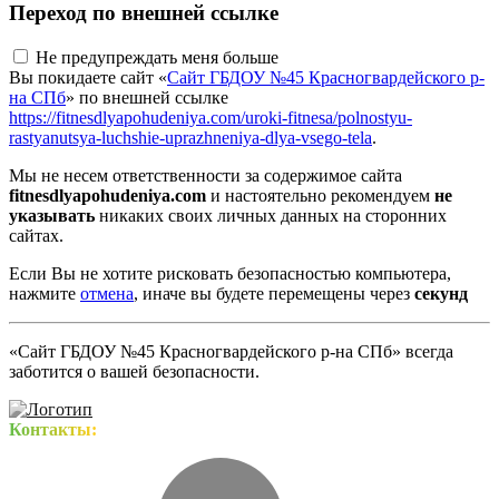
Переход по внешней ссылке
Не предупреждать меня больше
Вы покидаете сайт «
Сайт ГБДОУ №45 Красногвардейского р-
на СПб
» по внешней ссылке
https://fitnesdlyapohudeniya.com/uroki-fitnesa/polnostyu-
rastyanutsya-luchshie-uprazhneniya-dlya-vsego-tela
.
Мы не несем ответственности за содержимое сайта
fitnesdlyapohudeniya.com
и настоятельно рекомендуем
не
указывать
никаких своих личных данных на сторонних
сайтах.
Если Вы не хотите рисковать безопасностью компьютера,
нажмите
отмена
, иначе вы будете перемещены через
секунд
«Сайт ГБДОУ №45 Красногвардейского р-на СПб» всегда
заботится о вашей безопасности.
Контакты: