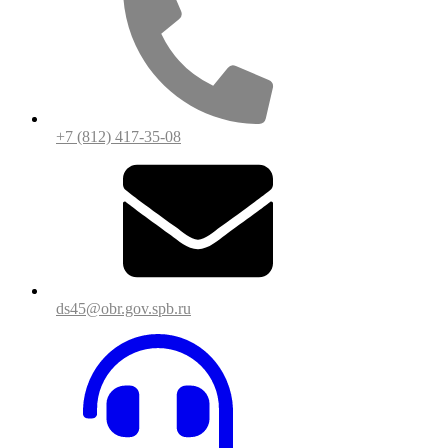
+7 (812) 417-35-08
ds45@obr.gov.spb.ru