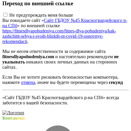
Переход по внешней ссылке
Не предупреждать меня больше
Вы покидаете сайт «
Сайт ГБДОУ №45 Красногвардейского р-
на СПб
» по внешней ссылке
https://fitnesdlyapohudeniya.com/fitnes-dlya-pohudeniya/kak-
zashchitit-sebya-i-svoih-blizkih-ot-covid-19-osnovnye-
rekomendacii
.
Мы не несем ответственности за содержимое сайта
fitnesdlyapohudeniya.com
и настоятельно рекомендуем
не
указывать
никаких своих личных данных на сторонних
сайтах.
Если Вы не хотите рисковать безопасностью компьютера,
нажмите
отмена
, иначе вы будете перемещены через
секунд
«Сайт ГБДОУ №45 Красногвардейского р-на СПб» всегда
заботится о вашей безопасности.
Контакты: