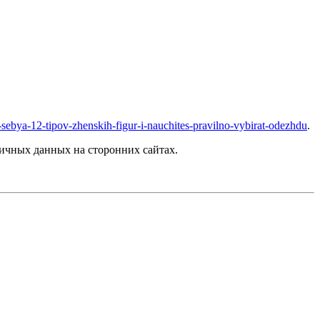
lya-sebya-12-tipov-zhenskih-figur-i-nauchites-pravilno-vybirat-odezhdu
.
ичных данных на сторонних сайтах.