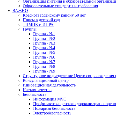
Организация питания в образовательной организац
Образовательные стандарты и требования
ВАЖНО
Красногвардейскому району 50 лет
Прием в детский сад
ТПМПК и ИПРА
Группы
Группа - №1
Группа - №2
Группа - №3
Группа - №4
Группа - №5
Группа - №6
Группа - №7
Группа - №8
Группа - №9
Структурное подразделение Центр сопровождения р
Консультационный центр
Инновационная деятельность
Наставничество
Безопасность
Информация МЧС
Профилактика детского дорожно-транспортно
Пожарная безопасность
Электробезопасность