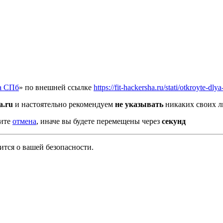
а СПб
» по внешней ссылке
https://fit-hackersha.ru/stati/otkroyte-d
a.ru
и настоятельно рекомендуем
не указывать
никаких своих л
мите
отмена
, иначе вы будете перемещены через
секунд
тся о вашей безопасности.