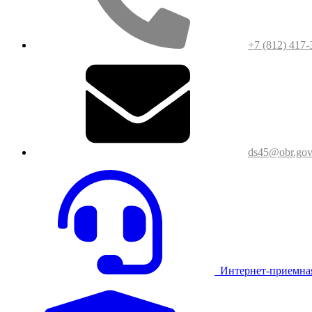
+7 (812) 417-
ds45@obr.gov
Интернет-приемна